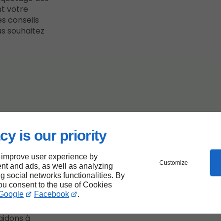
nt votre
es conseils
us souhaitez
n à
cy is our priority
 improve user experience by
Customize
nt and ads, as well as analyzing
 nos
services
ng social networks functionalities. By
nt et à
you consent to the use of Cookies
Google
Facebook
.
e
 simplement
aidons à