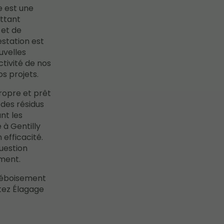
e est une
ttant
 et de
estation est
uvelles
ctivité de nos
s projets.
ropre et prêt
 des résidus
nt les
 à Gentilly
 efficacité.
uestion
ment.
 déboisement
tez Élagage