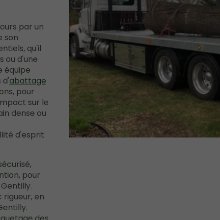
ours par un
e son
iels, qu'il
s ou d'une
e équipe
 d'
abattage
ons, pour
impact sur le
ain dense ou
ité d'esprit
écurisé,
ntion, pour
Gentilly.
 rigueur, en
entilly.
iquetage des