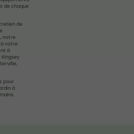
nt de chaque
tretien de
le
, notre
 à votre
ent à
e, Kingsey
erville,
s pour
ardin à
 mains.