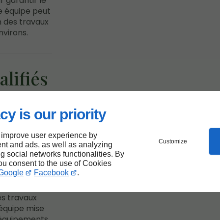
 garantir le
e équipe peut
n des travaux
nvirons.
lifiés
arbres
cy is our priority
 improve user experience by
Customize
nt and ads, as well as analyzing
ng social networks functionalities. By
you consent to the use of Cookies
tre entreprise
Google
Facebook
.
 d'arbres
 notre
es travaux
équipe mise
 équipements