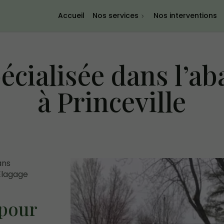
Accueil
Nos services
Nos interventions
cialisée dans l’aba
à Princeville
ans
 Élagage
 pour