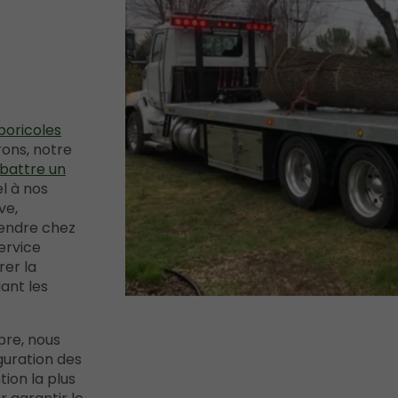
boricoles
rons, notre
battre un
el à nos
ve,
rendre chez
ervice
rer la
ant les
bre, nous
guration des
tion la plus