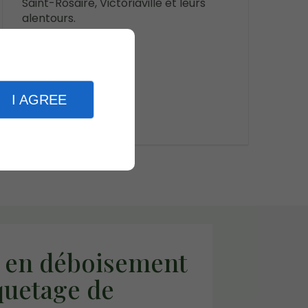
Saint-Rosaire, Victoriaville et leurs
alentours.
I AGREE
s en déboisement
quetage de