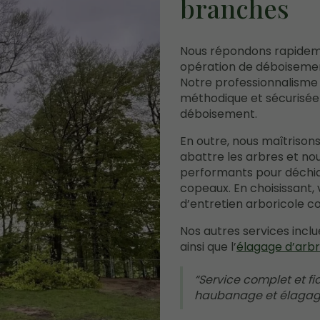
branches
Nous répondons rapidem
opération de déboisemen
Notre professionnalisme
méthodique et sécurisée
déboisement.
En outre, nous maîtrison
abattre les arbres et n
performants pour déchi
copeaux. En choisissant, 
d’entretien arboricole co
Nos autres services inclue
ainsi que l’
élagage d’arb
Service complet et f
haubanage et élagage 