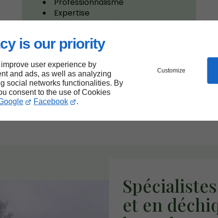
Professionnalisme
Expertise
Travail de qualité
Réactivité
cy is our priority
Polyvalence
 improve user experience by
Customize
nt and ads, as well as analyzing
ng social networks functionalities. By
you consent to the use of Cookies
Google
Facebook
.
Spécialiste
et en déchi