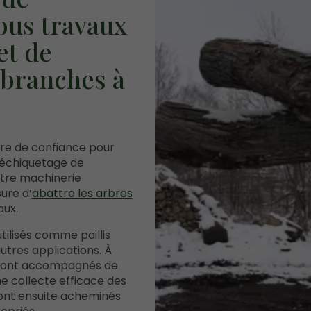
ous travaux
et de
 branches à
ire de confiance pour
déchiquetage de
otre machinerie
ure d’
abattre les arbres
aux.
ilisés comme paillis
utres applications. À
s sont accompagnés de
ne collecte efficace des
ront ensuite acheminés