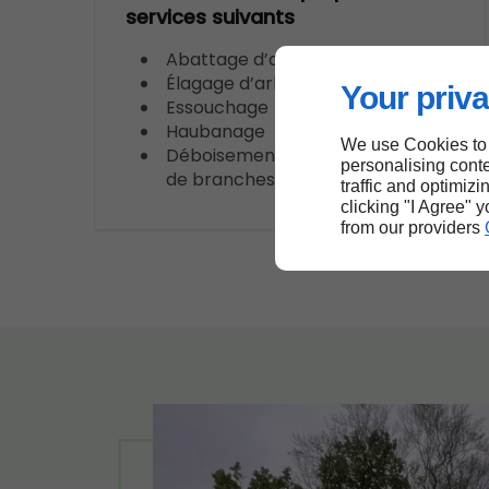
services suivants
Abattage d’arbres
Élagage d’arbres
Your priva
Essouchage
Haubanage
We use Cookies to
Déboisement et déchiquetage
personalising conte
de branches
traffic and optimizi
clicking "I Agree" 
from our providers