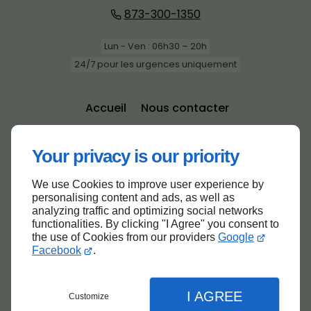
873-300-1350
Lun - Ven : 06h30 – 20h
24/7 pour les urgences uniquement
Accueil
Nous contacter
Politique de confidentialité
Plan du site
Your privacy is our priority
We use Cookies to improve user experience by
personalising content and ads, as well as
analyzing traffic and optimizing social networks
functionalities. By clicking "I Agree" you consent to
Haut de page
the use of Cookies from our providers
Google
Facebook
.
I AGREE
Customize