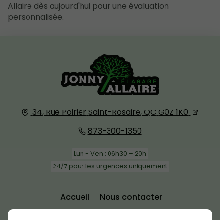
Allaire dès aujourd'hui pour une évaluation
personnalisée.
34, Rue Poirier
Saint-Rosaire, QC
G0Z 1K0
873-300-1350
Lun - Ven : 06h30 – 20h
24/7 pour les urgences uniquement
Accueil
Nous contacter
Politique de confidentialité
Plan du site